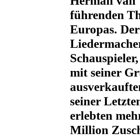
Herman van 
führenden Th
Europas. Der
Liedermacher
Schauspieler
mit seiner G
ausverkaufte
seiner Letzt
erlebten mehr
Million Zusc