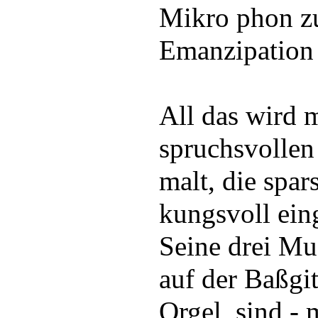
Mikro phon zu
Emanzipation 
All das wird m
spruchsvollen
malt, die spar
kungsvoll eing
Seine drei Mus
auf der Baßgi
Orgel, sind - 