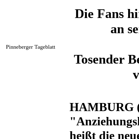
Die Fans h
an s
Pinneberger Tageblatt
Tosender B
HAMBURG (tl
"Anziehungsk
heißt die neu