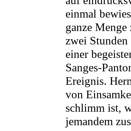
auf eindrucks
einmal bewies 
ganze Menge z
zwei Stunden
einer begeist
Sanges-Panto
Ereignis. Her
von Einsamkei
schlimm ist, 
jemandem zus