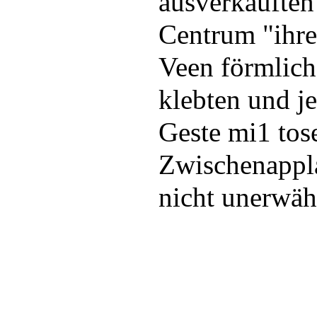
ausverkaufte
Centrum "ihr
Veen förmlich
klebten und j
Geste mi1 to
Zwischenappla
nicht unerwäh