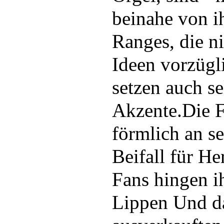
beinahe von i
Ranges, die n
Ideen vorzügl
setzen auch se
Akzente.Die 
förmlich an s
Beifall für H
Fans hingen i
Lippen Und d