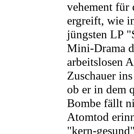
vehement für d
ergreift, wie 
jüngsten LP "
Mini-Drama di
arbeitslosen 
Zuschauer ins
ob er in dem 
Bombe fällt n
Atomtod erinn
"kern-gesund" 