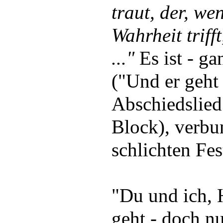
traut, der, we
Wahrheit triff
..."
Es ist - ga
("Und er geht 
Abschiedslie
Block), verbu
schlichten Fes
"Du und ich, 
geht - doch n