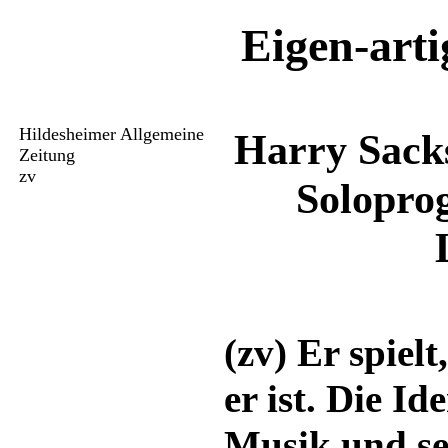
Eigen-arti
Hildesheimer Allgemeine
Harry Sacks
Zeitung
zv
Solopro
(zv) Er spielt
er ist. Die Id
Musik und sei