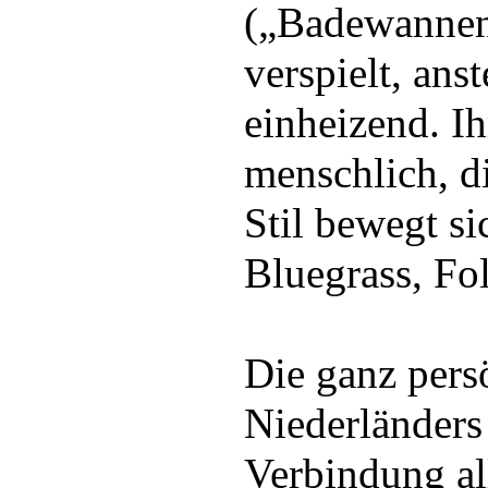
(„Badewannenb
verspielt, ans
einheizend. Ih
menschlich, di
Stil bewegt s
Bluegrass, Fol
Die ganz pers
Niederländers 
Verbindung al