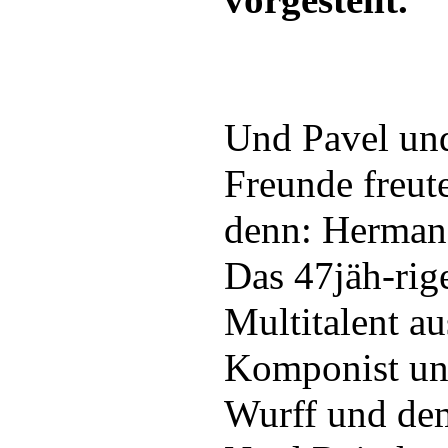
vorgestellt.
Und Pavel und
Freunde freut
denn: Herman
Das 47jäh-rig
Multitalent a
Komponist und
Wurff und de